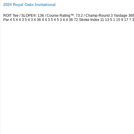
2024 Royal Oaks Invitational
ROIT Tee / SLOPE®: 136 / Course Rating™: 73.2 / Champ-Round 3 Yardage 36
Par 4 5 4 4 3 5 4 3 4 36 4 4 3 5 4 5 3 4 4 36 72 Stroke Index 11 13 5 1 15 9 17 7 