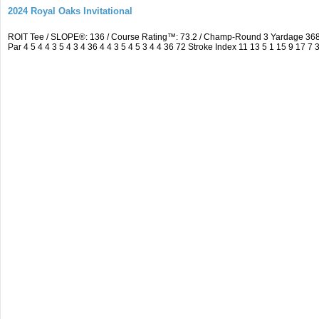
2024 Royal Oaks Invitational
ROIT Tee / SLOPE®: 136 / Course Rating™: 73.2 / Champ-Round 3 Yardage 36
Par 4 5 4 4 3 5 4 3 4 36 4 4 3 5 4 5 3 4 4 36 72 Stroke Index 11 13 5 1 15 9 17 7 