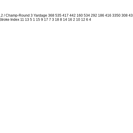
3.2 / Champ-Round 3 Yardage 368 535 417 442 160 534 292 186 416 3350 308 4
 Stroke Index 11 13 5 1 15 9 17 7 3 18 8 14 16 2 10 12 6 4