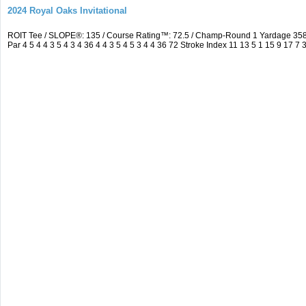
2024 Royal Oaks Invitational
ROIT Tee / SLOPE®: 135 / Course Rating™: 72.5 / Champ-Round 1 Yardage 35
Par 4 5 4 4 3 5 4 3 4 36 4 4 3 5 4 5 3 4 4 36 72 Stroke Index 11 13 5 1 15 9 17 7 