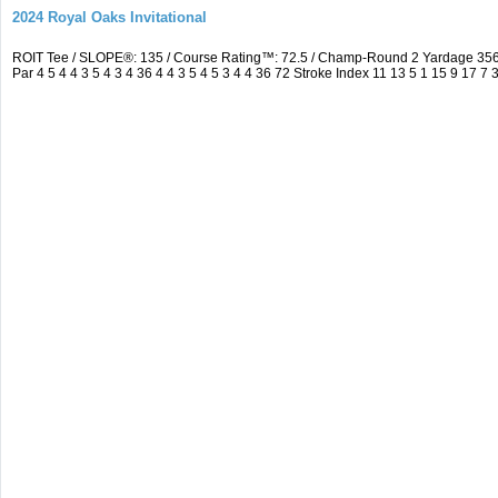
2024 Royal Oaks Invitational
ROIT Tee / SLOPE®: 135 / Course Rating™: 72.5 / Champ-Round 2 Yardage 35
Par 4 5 4 4 3 5 4 3 4 36 4 4 3 5 4 5 3 4 4 36 72 Stroke Index 11 13 5 1 15 9 17 7 