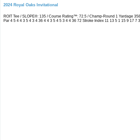
2024 Royal Oaks Invitational
ROIT Tee / SLOPE®: 135 / Course Rating™: 72.5 / Champ-Round 1 Yardage 35
Par 4 5 4 4 3 5 4 3 4 36 4 4 3 5 4 5 3 4 4 36 72 Stroke Index 11 13 5 1 15 9 17 7 