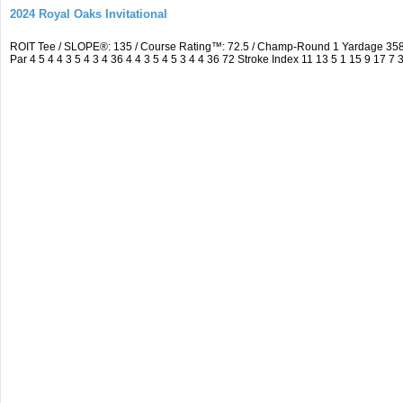
2024 Royal Oaks Invitational
ROIT Tee / SLOPE®: 135 / Course Rating™: 72.5 / Champ-Round 1 Yardage 35
Par 4 5 4 4 3 5 4 3 4 36 4 4 3 5 4 5 3 4 4 36 72 Stroke Index 11 13 5 1 15 9 17 7 