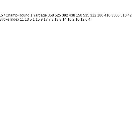
2.5 / Champ-Round 1 Yardage 358 525 392 438 150 535 312 180 410 3300 310 4
 Stroke Index 11 13 5 1 15 9 17 7 3 18 8 14 16 2 10 12 6 4