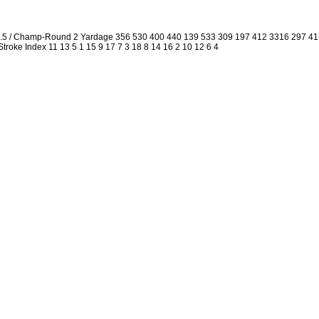
2.5 / Champ-Round 2 Yardage 356 530 400 440 139 533 309 197 412 3316 297 4
 Stroke Index 11 13 5 1 15 9 17 7 3 18 8 14 16 2 10 12 6 4