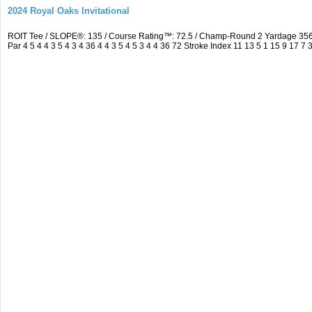
2024 Royal Oaks Invitational
ROIT Tee / SLOPE®: 135 / Course Rating™: 72.5 / Champ-Round 2 Yardage 35
Par 4 5 4 4 3 5 4 3 4 36 4 4 3 5 4 5 3 4 4 36 72 Stroke Index 11 13 5 1 15 9 17 7 