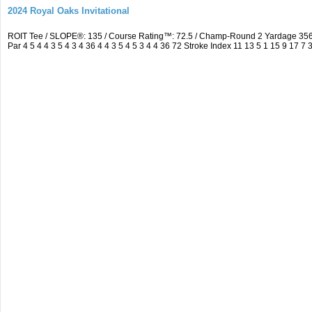
2024 Royal Oaks Invitational
ROIT Tee / SLOPE®: 135 / Course Rating™: 72.5 / Champ-Round 2 Yardage 35
Par 4 5 4 4 3 5 4 3 4 36 4 4 3 5 4 5 3 4 4 36 72 Stroke Index 11 13 5 1 15 9 17 7 