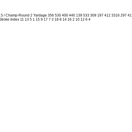
2.5 / Champ-Round 2 Yardage 356 530 400 440 139 533 309 197 412 3316 297 4
 Stroke Index 11 13 5 1 15 9 17 7 3 18 8 14 16 2 10 12 6 4