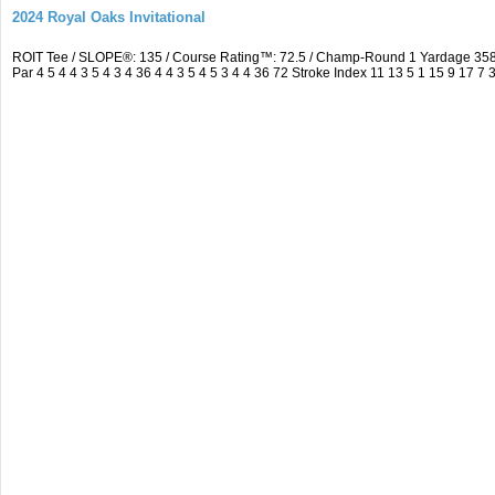
2024 Royal Oaks Invitational
ROIT Tee / SLOPE®: 135 / Course Rating™: 72.5 / Champ-Round 1 Yardage 35
Par 4 5 4 4 3 5 4 3 4 36 4 4 3 5 4 5 3 4 4 36 72 Stroke Index 11 13 5 1 15 9 17 7 