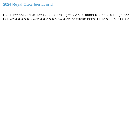
2024 Royal Oaks Invitational
ROIT Tee / SLOPE®: 135 / Course Rating™: 72.5 / Champ-Round 2 Yardage 35
Par 4 5 4 4 3 5 4 3 4 36 4 4 3 5 4 5 3 4 4 36 72 Stroke Index 11 13 5 1 15 9 17 7 