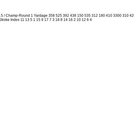
2.5 / Champ-Round 1 Yardage 358 525 392 438 150 535 312 180 410 3300 310 4
 Stroke Index 11 13 5 1 15 9 17 7 3 18 8 14 16 2 10 12 6 4